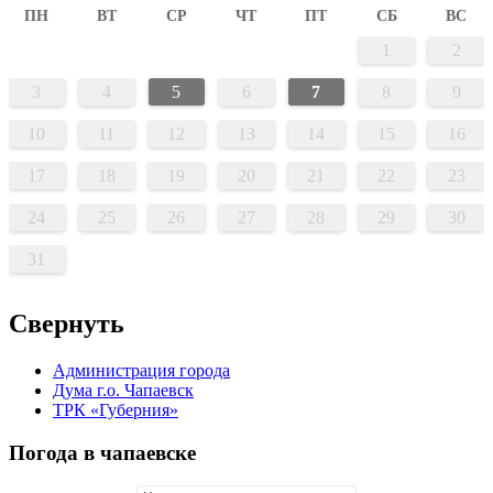
ПН
ВТ
СР
ЧТ
ПТ
СБ
ВС
1
2
3
4
5
6
7
8
9
10
11
12
13
14
15
16
17
18
19
20
21
22
23
24
25
26
27
28
29
30
31
Свернуть
Администрация города
Дума г.о. Чапаевск
ТРК «Губерния»
Погода в чапаевске