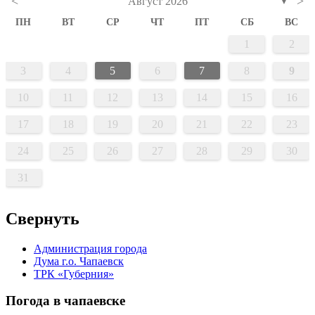
<
>
Август 2026
▼
ПН
ВТ
СР
ЧТ
ПТ
СБ
ВС
1
2
3
4
5
6
7
8
9
10
11
12
13
14
15
16
17
18
19
20
21
22
23
24
25
26
27
28
29
30
31
Свернуть
Администрация города
Дума г.о. Чапаевск
ТРК «Губерния»
Погода в чапаевске