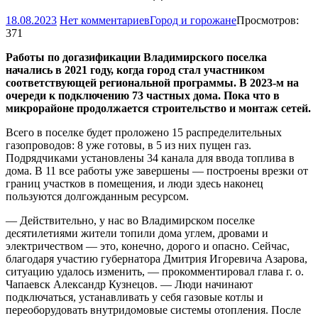
18.08.2023
Нет комментариев
Город и горожане
Просмотров:
371
Работы по догазификации Владимирского поселка
начались в 2021 году, когда город стал участником
соответствующей региональной программы. В 2023-м на
очереди к подключению 73 частных дома. Пока что в
микрорайоне продолжается строительство и монтаж сетей.
Всего в поселке будет проложено 15 распределительных
газопроводов: 8 уже готовы, в 5 из них пущен газ.
Подрядчиками установлены 34 канала для ввода топлива в
дома. В 11 все работы уже завершены — построены врезки от
границ участков в помещения, и люди здесь наконец
пользуются долгожданным ресурсом.
— Действительно, у нас во Владимирском поселке
десятилетиями жители топили дома углем, дровами и
электричеством — это, конечно, дорого и опасно. Сейчас,
благодаря участию губернатора Дмитрия Игоревича Азарова,
ситуацию удалось изменить, — прокомментировал глава г. о.
Чапаевск Александр Кузнецов. — Люди начинают
подключаться, устанавливать у себя газовые котлы и
переоборудовать внутридомовые системы отопления. После