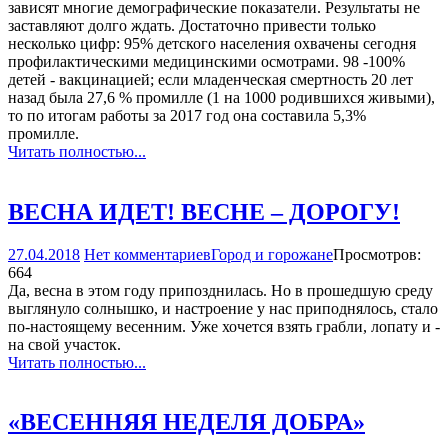
зависят многие демографические показатели. Результаты не
заставляют долго ждать. Достаточно привести только
несколько цифр: 95% детского населения охвачены сегодня
профилактическими медицинскими осмотрами. 98 -100%
детей - вакцинацией; если младенческая смертность 20 лет
назад была 27,6 % промилле (1 на 1000 родившихся живыми),
то по итогам работы за 2017 год она составила 5,3%
промилле.
Читать полностью...
ВЕСНА ИДЕТ! ВЕСНЕ – ДОРОГУ!
27.04.2018
Нет комментариев
Город и горожане
Просмотров:
664
Да, весна в этом году припозднилась. Но в прошедшую среду
выглянуло солнышко, и настроение у нас приподнялось, стало
по-настоящему весенним. Уже хочется взять грабли, лопату и -
на свой участок.
Читать полностью...
«ВЕСЕННЯЯ НЕДЕЛЯ ДОБРА»