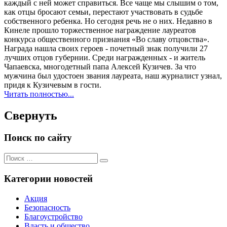
каждый с ней может справиться. Все чаще мы слышим о том,
как отцы бросают семьи, перестают участвовать в судьбе
собственного ребенка. Но сегодня речь не о них. Недавно в
Кинеле прошло торжественное награждение лауреатов
конкурса общественного признания «Во славу отцовства».
Награда нашла своих героев - почетный знак получили 27
лучших отцов губернии. Среди награжденных - и житель
Чапаевска, многодетный папа Алексей Кузичев. За что
мужчина был удостоен звания лауреата, наш журналист узнал,
придя к Кузичевым в гости.
Читать полностью...
Свернуть
Поиск по сайту
Поиск
Поиск
для:
Категории новостей
Акция
Безопасность
Благоустройство
Власть и общество