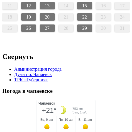
11
12
13
14
15
16
17
18
19
20
21
22
23
24
25
26
27
28
29
30
31
Свернуть
Администрация города
Дума г.о. Чапаевск
ТРК «Губерния»
Погода в чапаевске