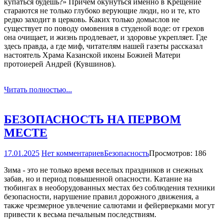
купаться будешь?» Причем окунуться именно в Крещение
стараются не только глубоко верующие люди, но и те, кто
редко заходит в церковь. Каких только домыслов не
существует по поводу омовения в студеной воде: от грехов
она очищает, и жизнь продлевает, и здоровье укрепляет. Где
здесь правда, а где миф, читателям нашей газеты рассказал
настоятель Храма Казанской иконы Божией Матери
протоиерей Андрей (Кувшинов).
Читать полностью...
БЕЗОПАСНОСТЬ НА ПЕРВОМ
МЕСТЕ
17.01.2025
Нет комментариев
Безопасность
Просмотров: 186
Зима - это не только время веселых праздников и снежных
забав, но и период повышенной опасности. Катание на
тюбингах в необорудованных местах без соблюдения техники
безопасности, нарушение правил дорожного движения, а
также чрезмерное увлечение салютами и фейерверками могут
привести к весьма печальным последствиям.