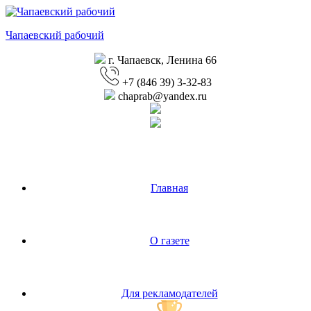
Перейти
к
Чапаевский рабочий
содержимому
г. Чапаевск, Ленина 66
+7 (846 39) 3-32-83
chaprab@yandex.ru
Главная
О газете
Для рекламодателей