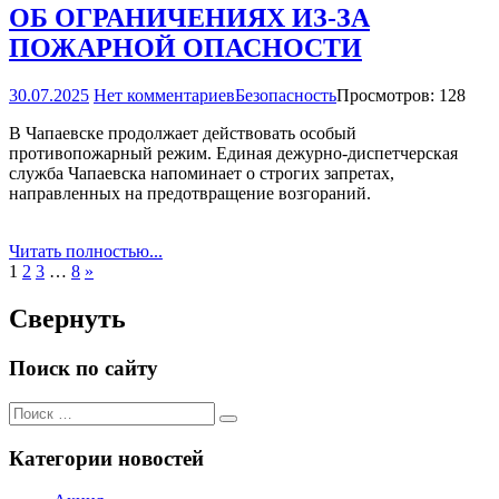
ОБ ОГРАНИЧЕНИЯХ ИЗ­-ЗА
ПОЖАРНОЙ ОПАСНОСТИ
30.07.2025
Нет комментариев
Безопасность
Просмотров: 128
В Чапаевске продолжает действовать особый
противопожарный режим. Единая дежурно-диспетчерская
служба Чапаевска напоминает о строгих запретах,
направленных на предотвращение возгораний.
Читать полностью...
Следующие
1
2
3
…
8
»
записи
Свернуть
Поиск по сайту
Поиск
Поиск
для:
Категории новостей