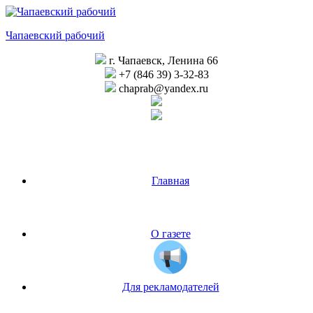
Перейти
к
Чапаевский рабочий
содержимому
г. Чапаевск, Ленина 66
+7 (846 39) 3-32-83
chaprab@yandex.ru
Главная
О газете
Для рекламодателей