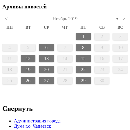
Архивы новостей
<
>
Ноябрь 2019
▼
ПН
ВТ
СР
ЧТ
ПТ
СБ
ВС
1
2
3
4
5
6
7
8
9
10
11
12
13
14
15
16
17
18
19
20
21
22
23
24
25
26
27
28
29
30
Свернуть
Администрация города
Дума г.о. Чапаевск