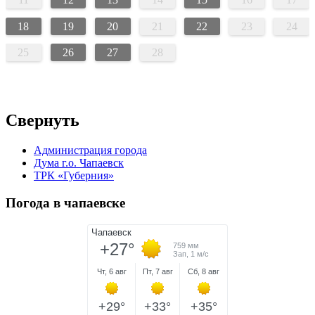
18
19
20
21
22
23
24
25
26
27
28
Свернуть
Администрация города
Дума г.о. Чапаевск
ТРК «Губерния»
Погода в чапаевске