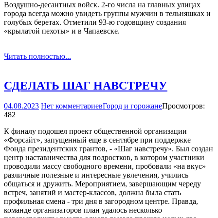
Воздушно-десантных войск. 2-го числа на главных улицах
города всегда можно увидеть группы мужчин в тельняшках и
голубых беретах. Отметили 93-ю годовщину создания
«крылатой пехоты» и в Чапаевске.
Читать полностью...
СДЕЛАТЬ ШАГ НАВСТРЕЧУ
04.08.2023
Нет комментариев
Город и горожане
Просмотров:
482
К финалу подошел проект общественной организации
«Форсайт», запущенный еще в сентябре при поддержке
Фонда президентских грантов, - «Шаг навстречу». Был создан
центр наставничества для подростков, в котором участники
проводили массу свободного времени, пробовали «на вкус»
различные полезные и интересные увлечения, учились
общаться и дружить. Мероприятием, завершающим череду
встреч, занятий и мастер-классов, должна была стать
профильная смена - три дня в загородном центре. Правда,
команде организаторов план удалось несколько