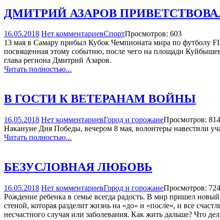
ДМИТРИЙ АЗАРОВ ПРИВЕТСТВОВАЛ
16.05.2018
Нет комментариев
Спорт
Просмотров: 603
13 мая в Самару прибыл Кубок Чемпионата мира по футболу FIF
посвященная этому событию, после чего на площади Куйбышева
глава региона Дмитрий Азаров.
Читать полностью...
В ГОСТИ К ВЕТЕРАНАМ ВОЙНЫ
16.05.2018
Нет комментариев
Город и горожане
Просмотров: 81
Накануне Дня Победы, вечером 8 мая, волонтеры навестили уча
Читать полностью...
БЕЗУСЛОВНАЯ ЛЮБОВЬ
16.05.2018
Нет комментариев
Город и горожане
Просмотров: 72
Рождение ребенка в семье всегда радость. В мир пришел новы
стеной, которая разделит жизнь на «до» и «после», и все счас
несчастного случая или заболевания. Как жить дальше? Что дел