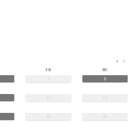
>
▼
СБ
ВС
5
6
12
13
19
20