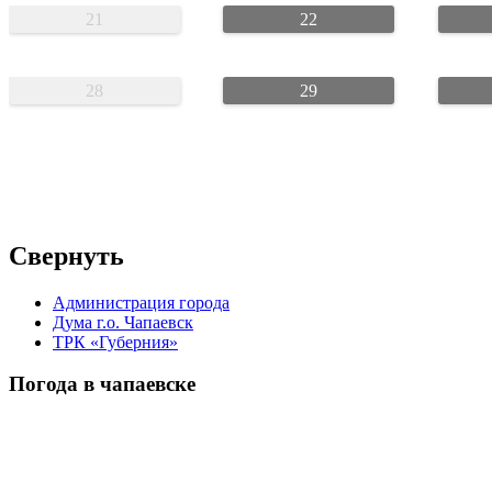
21
22
28
29
Свернуть
Администрация города
Дума г.о. Чапаевск
ТРК «Губерния»
Погода в чапаевске