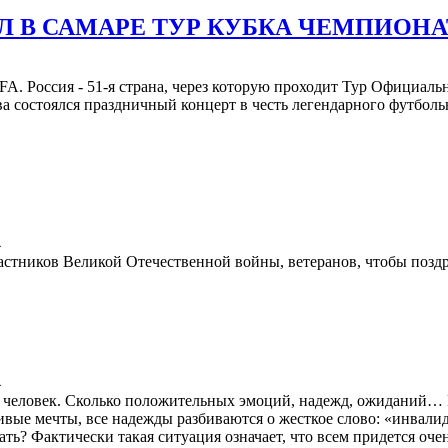
 В САМАРЕ ТУР КУБКА ЧЕМПИОНАТ
A. Россия - 51-я страна, через которую проходит Тур Официальн
 состоялся праздничный концерт в честь легендарного футболь
4
стников Великой Отечественной войны, ветеранов, чтобы поздра
4
й человек. Сколько положительных эмоций, надежд, ожиданий… Н
тливые мечты, все надежды разбиваются о жесткое слово: «инвали
ать? Фактически такая ситуация означает, что всем придется оче