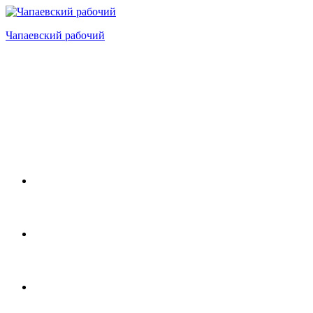
Перейти
к
Чапаевский рабочий
содержимому