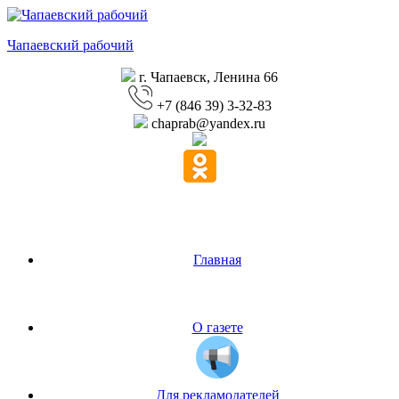
Перейти
к
Чапаевский рабочий
содержимому
г. Чапаевск, Ленина 66
+7 (846 39) 3-32-83
chaprab@yandex.ru
Главная
О газете
Для рекламодателей