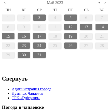
<
>
Май 2023
▼
ПН
ВТ
СР
ЧТ
ПТ
СБ
ВС
1
2
3
4
5
6
7
8
9
10
11
12
13
14
15
16
17
18
19
20
21
22
23
24
25
26
27
28
29
30
31
Свернуть
Администрация города
Дума г.о. Чапаевск
ТРК «Губерния»
Погода в чапаевске