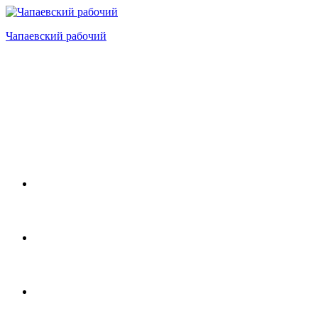
Перейти
к
Чапаевский рабочий
содержимому