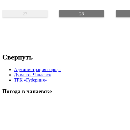
27
28
Свернуть
Администрация города
Дума г.о. Чапаевск
ТРК «Губерния»
Погода в чапаевске