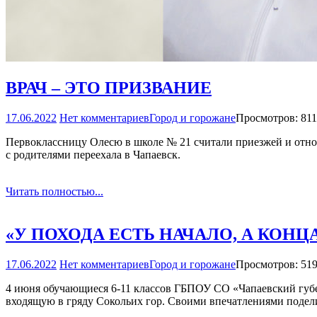
ВРАЧ – ЭТО ПРИЗВАНИЕ
17.06.2022
Нет комментариев
Город и горожане
Просмотров: 811
Первоклассницу Олесю в школе № 21 считали приезжей и относи
с родителями переехала в Чапаевск.
Читать полностью...
«У ПОХОДА ЕСТЬ НАЧАЛО, А КОНЦ
17.06.2022
Нет комментариев
Город и горожане
Просмотров: 51
4 июня обучающиеся 6-11 классов ГБПОУ СО «Чапаевский губе
входящую в гряду Сокольих гор. Своими впечатлениями подел