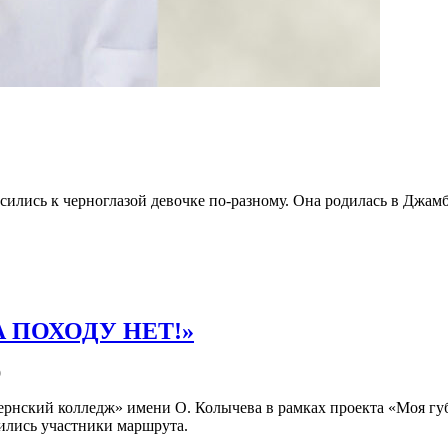
лись к черноглазой девочке по-разному. Она родилась в Джамбу
А ПОХОДУ НЕТ!»
9
рнский колледж» имени О. Колычева в рамках проекта «Моя губ
ились участники маршрута.