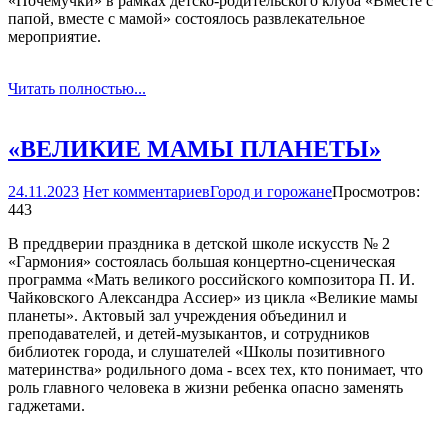
«Почемучки» в рамках детско-родительского клуба «Вместе с
папой, вместе с мамой» состоялось развлекательное
мероприятие.
Читать полностью...
«ВЕЛИКИЕ МАМЫ ПЛАНЕТЫ»
24.11.2023
Нет комментариев
Город и горожане
Просмотров:
443
В преддверии праздника в детской школе искусств № 2
«Гармония» состоялась большая концертно-сценическая
программа «Мать великого российского композитора П. И.
Чайковского Александра Ассиер» из цикла «Великие мамы
планеты». Актовый зал учреждения объединил и
преподавателей, и детей-музыкантов, и сотрудников
библиотек города, и слушателей «Школы позитивного
материнства» родильного дома - всех тех, кто понимает, что
роль главного человека в жизни ребенка опасно заменять
гаджетами.