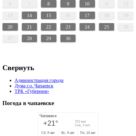
6
7
8
9
10
11
12
13
14
15
16
17
18
19
20
21
22
23
24
25
26
27
28
29
30
Свернуть
Администрация города
Дума г.о. Чапаевск
ТРК «Губерния»
Погода в чапаевске