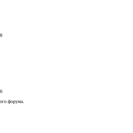
88
56
ого форума.