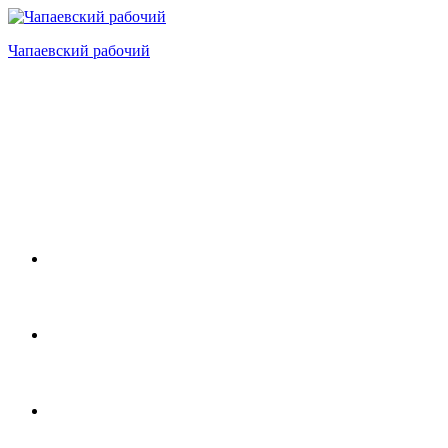
Перейти
к
Чапаевский рабочий
содержимому