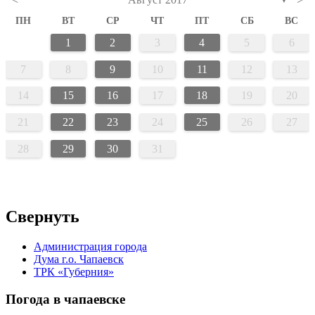
▼
ПН
ВТ
СР
ЧТ
ПТ
СБ
ВС
1
2
3
4
5
6
7
8
9
10
11
12
13
14
15
16
17
18
19
20
21
22
23
24
25
26
27
28
29
30
31
Свернуть
Администрация города
Дума г.о. Чапаевск
ТРК «Губерния»
Погода в чапаевске