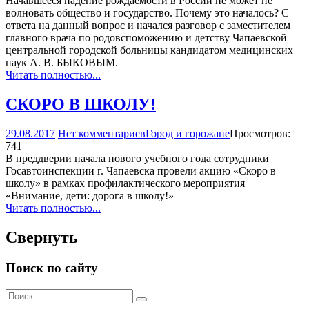
Начавшееся падение рождаемости в России не может не
волновать общество и государство. Почему это началось? С
ответа на данный вопрос и начался разговор с заместителем
главного врача по родовспоможению и детству Чапаевской
центральной городской больницы кандидатом медицинских
наук А. В. БЫКОВЫМ.
Читать полностью...
СКОРО В ШКОЛУ!
29.08.2017
Нет комментариев
Город и горожане
Просмотров:
741
В преддверии начала нового учебного года сотрудники
Госавтоинспекции г. Чапаевска провели акцию «Скоро в
школу» в рамках профилактического мероприятия
«Внимание, дети: дорога в школу!»
Читать полностью...
Свернуть
Поиск по сайту
Поиск
Поиск
для: