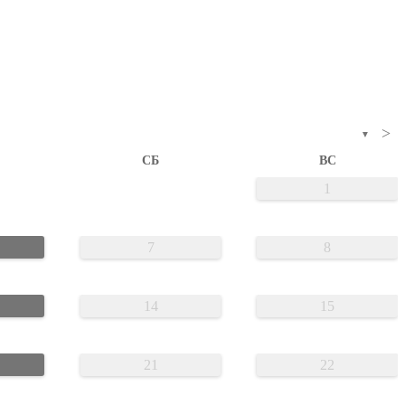
>
▼
СБ
ВС
1
7
8
14
15
21
22