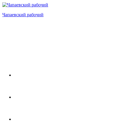
Перейти
к
Чапаевский рабочий
содержимому