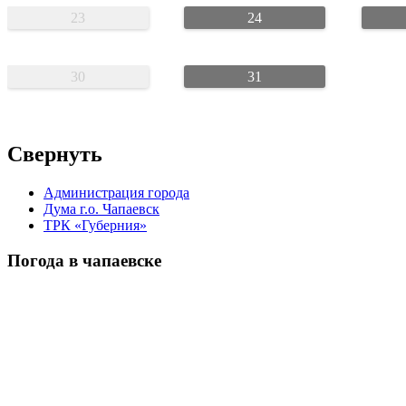
23
24
30
31
Свернуть
Администрация города
Дума г.о. Чапаевск
ТРК «Губерния»
Погода в чапаевске