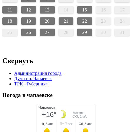
11
12
13
14
15
16
17
18
19
20
21
22
23
24
25
26
27
28
29
30
31
Свернуть
Администрация города
Дума г.о. Чапаевск
ТРК «Губерния»
Погода в чапаевске