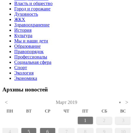
Власть и общество
Город и горожане
Духовность
ЖКХ
Здравоохранение
История
Культура
Мы и наши дети
Образование
Правопорядок
Профессионалы
Социальная сфера
Спорт
Экология
Экономика
Архивы новостей
<
>
Март 2019
▼
ПН
ВТ
СР
ЧТ
ПТ
СБ
ВС
1
2
3
4
5
6
7
8
9
10