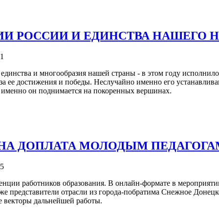
И РОССИИ И ЕДИНСТВА НАШЕГО 
61
динства и многообразия нашей страны - в этом году исполнилось
у, за ее достижения и победы. Неслучайно именно его устанавл
, именно он поднимается на покоренных вершинах.
ЕНА ДОПЛАТА МОЛОДЫМ ПЕДАГОГА
25
енции работников образования. В онлайн-формате в мероприятии
кже представители отрасли из города-побратима Снежное Донец
ые векторы дальнейшей работы.