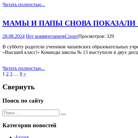
Читать полностью...
МАМЫ И ПАПЫ СНОВА ПОКАЗАЛИ 
28.08.2024
Нет комментариев
Спорт
Просмотров: 329
В субботу родители учеников чапаевских образовательных учр
«Высший класс!» Команды школы № 13 выступили в двух дисцип
Читать полностью...
Следующие
1
2
3
…
9
»
записи
Свернуть
Поиск по сайту
Поиск
Поиск
для:
Категории новостей
Акция