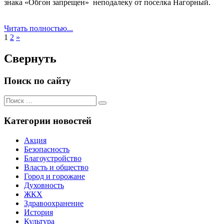
знака «Обгон запрещен» ­ неподалеку от поселка Нагорный.
Читать полностью...
Следующие
1
2
»
записи
Свернуть
Поиск по сайту
Поиск
Поиск
для:
Категории новостей
Акция
Безопасность
Благоустройство
Власть и общество
Город и горожане
Духовность
ЖКХ
Здравоохранение
История
Культура