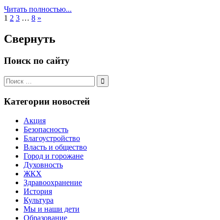
Читать полностью...
Следующие
1
2
3
…
8
»
записи
Свернуть
Поиск по сайту
Поиск
для:
Поиск
Категории новостей
Акция
Безопасность
Благоустройство
Власть и общество
Город и горожане
Духовность
ЖКХ
Здравоохранение
История
Культура
Мы и наши дети
Образование