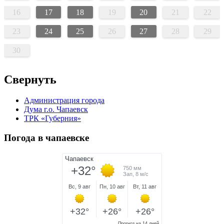
16
17
18
19
20
21
22
23
24
25
26
27
28
29
30
Свернуть
Администрация города
Дума г.о. Чапаевск
ТРК «Губерния»
Погода в чапаевске