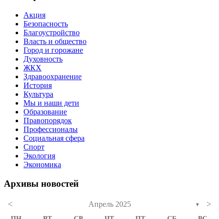
Акция
Безопасность
Благоустройство
Власть и общество
Город и горожане
Духовность
ЖКХ
Здравоохранение
История
Культура
Мы и наши дети
Образование
Правопорядок
Профессионалы
Социальная сфера
Спорт
Экология
Экономика
Архивы новостей
<
>
Апрель 2025
▼
ПН
ВТ
СР
ЧТ
ПТ
СБ
ВС