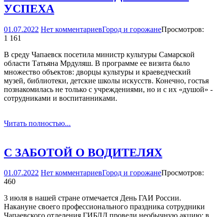
УСПЕХА
01.07.2022
Нет комментариев
Город и горожане
Просмотров:
1 161
В среду Чапаевск посетила министр культуры Самарской
области Татьяна Мрдуляш. В программе ее визита было
множество объектов: дворцы культуры и краеведческий
музей, библиотеки, детские школы искусств. Конечно, гостья
познакомилась не только с учреждениями, но и с их «душой» -
сотрудниками и воспитанниками.
Читать полностью...
С ЗАБОТОЙ О ВОДИТЕЛЯХ
01.07.2022
Нет комментариев
Город и горожане
Просмотров:
460
3 июля в нашей стране отмечается День ГАИ России.
Накануне своего профессионального праздника сотрудники
Чапаевского отделения ГИБДД провели необычную акцию: в