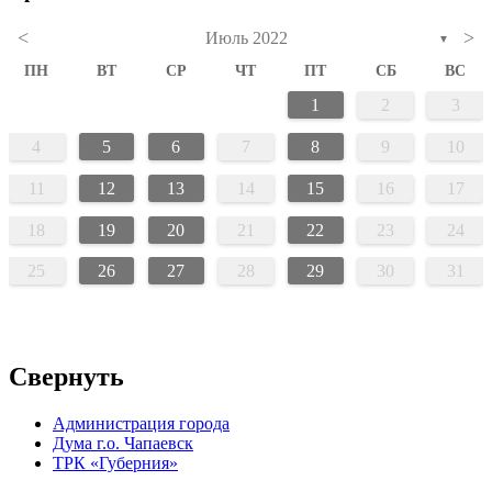
<
>
Июль 2022
▼
ПН
ВТ
СР
ЧТ
ПТ
СБ
ВС
1
2
3
4
5
6
7
8
9
10
11
12
13
14
15
16
17
18
19
20
21
22
23
24
25
26
27
28
29
30
31
Свернуть
Администрация города
Дума г.о. Чапаевск
ТРК «Губерния»