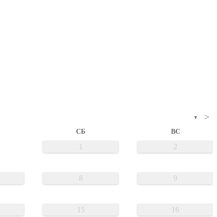
>
▼
СБ
ВС
1
2
8
9
15
16