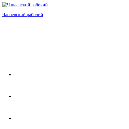
Перейти
к
Чапаевский рабочий
содержимому