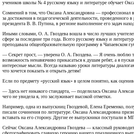
учеников школы № 4 русскому языку и литературе обучает Ок
Сомнений в том, что Оксана Александровна — профессионал в 
за достижения в педагогической деятельности, проведенного 
президента В. В. Путина, в регионе выполнение его задач наход
Иными словами, О. А. Гвоздева вошла в число лучших учителе
сфере за последние три года. Всего русскому языку и литератур
преподавала общеобразовательную программу в Чапаевском губ
— Секрет прост, — уверена О. А. Гвоздева. — Я очень люблю те
возможность ненавязчиво прикасаться к душам ребят, а я пуск
интересные мысли. Всегда называю уроки литературы диалогами 
что хочется показать и открыть детям!
Если по предмету «русский язык» в целом понятно, как оценива
— Здесь нет никакого стандарта, — поделилась Оксана Алексан
чего не увидела я, это заслуживает высокой отметки.
Например, одна из выпускниц Гвоздевой, Елена Еременко, полу
писали сочинения по литературе. Оксана Александровна призна
вставать на его сторону. Другие ее выпускники поступали в М
Сейчас Оксана Александровна Гвоздева — классный руководите
сфотографировать главную героиню нашего праздничного выпу