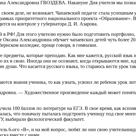
сана Александровна ГВОЗДЕВА. Накануне Дня учителя мы познак
своем деле, не возникает. Чапаевский педагог стала успешным
в рамках приоритетного национального проекта «Образование». 
ится на контроле у губернатора Д. И. Азарова.
й в РФ! Для этого учителю нужно было подготовить портфолио, 
е Оксана Александровна обучает чапаевских детей чуть более 20-
ернском колледже, проще говоря, в гимназии.
 предметы, которые преподаю. Как мне кажется, русский язык и 
аю их в свою. Иногда они не осознают, когда открываются мне, 
души. Что касается русского языка, то стараюсь вести урок так
ются знания ученика, то как узнать, усвоил ли ребенок урок лит
дровна. — Художественное произведение каждый может понять по
чила 100 баллов по литературе на ЕГЭ. В свое время, как вспом
лась, что поначалу пыталась подстроить ученицу под свое мнен
ГУ, выбирали филологический факультет.
ль 6-ого «В», и на мой вопрос, любят ли они свою учительницу
ска вместе с ними.