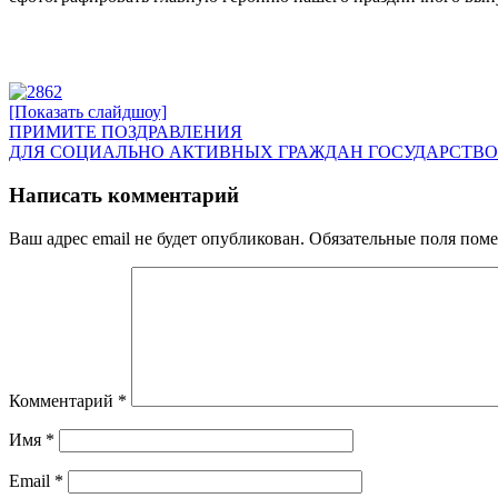
[Показать слайдшоу]
Навигация
Предыдущая
ПРИМИТЕ ПОЗДРАВЛЕНИЯ
запись:
Следующая
ДЛЯ СОЦИАЛЬНО АКТИВНЫХ ГРАЖДАН ГОСУДАРСТВО
по
запись:
записям
Написать комментарий
Ваш адрес email не будет опубликован.
Обязательные поля пом
Комментарий
*
Имя
*
Email
*