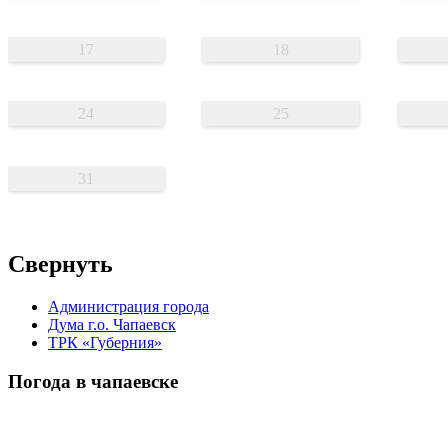
17
18
24
25
31
Свернуть
Администрация города
Дума г.о. Чапаевск
ТРК «Губерния»
Погода в чапаевске