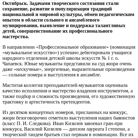
Октябрьск. Задачами творческого состязания стали
сохранение, развитие и популяризация традиций
национальной и мировой культуры, обмен педагогическим
опытом в области сольного и ансамблевого
музицирования, выявление и поддержка талантливых
детей, совершенствование их профессионального
мастерства.
В направлении «Профессиональное образование» (номинация
«музыкальное искусство») успешно дебютировали учащиеся
народного отделения детской школы искусств № 1 г. о.
Чапаевск. Юные музыканты представили на суд жюри очень
даже «нескучные», энергичные, выразительные произведения
— сольные номера и выступления в ансамбле.
Маститая коллегия преподавателей-музыкантов оценивала
качество исполнения и мастерство владения инструментом, а
также подбор и сложность произведения, его художественную
трактовку и артистичность претендентов.
Из десятков концертных номеров, присланных на конкурс,
жюри безоговорочно отметило выступления наших баянистов
(класс П. И. Следкова). Иван Кизилев завоевал гран-при
конкурса, Василий Кизилев — диплом лауреата I степени, а
творческий тандем братьев стал первым в номинации. Все их