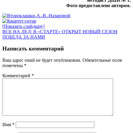
методист ДШИ № 1.
Фото предоставлено автором.
[Показать слайдшоу]
Навигация
Предыдущая
ВСЕ НА ЛЕД: В «СТАРТЕ» ОТКРЫТ НОВЫЙ СЕЗОН
запись:
Следующая
ПОБЕДА ЗА НАМИ
по
запись:
записям
Написать комментарий
Ваш адрес email не будет опубликован.
Обязательные поля
помечены
*
Комментарий
*
Имя
*