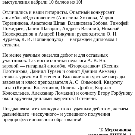
выступления набрали 10 баллов из 10!
Отличились и наши гитаристы. Опытный конкурсант —
ансамбль «Вдохновение» (Ангелина Хохлова, Мария
Терезникова, Анастасия Шпак, Владислава Зобова, Тимофей
Пожидаев, Данил Шаварин, Андреев Василий, Николай
Новокрещенов и Андрей Никулин; руководители О. Н.
Чураева, К. И. Попандопуло) — награжден дипломом I
степени.
Не менее удачным оказался дебют и для остальных
участников. Так воспитанники педагога А. В. На-
заровой — гитарный ансамбль «Второклашки» (Ксения
Плотникова, Даниил Тураев и солист Даниил Акмаев) —
стали лауреатами II степени. Высокие конкурсные награды
завоевал и класс преподавателя А. С. Оньковой. Квартету
гитар (Кирилл Колесников, Полина Дробот, Кирилл
Колокольцев, Александр Ломакин) и солисту Егору Горбунову
были вручены дипломы лауреатов II степени.
Поздравляем всех конкурсантов с удачным дебютом, желаем
дальнейшего «нескучного» и успешного получения
предпрофессионального образования!
Т. Мерзлякова,