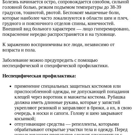
Болезнь начинается остро, сопровождается ознобом, сильной
головной болью, резким подъемом температуры до 38-39
градусов, тошнотой, рвотой. Беспокоят мышечные боли,
которые наиболее часто локализуются в области шеи и плеч,
грудного и поясничного отделов спины, конечностей.
Внешний вид больного характерен — лицо гиперемировано,
покраснение нередко распространяется и на туловище.
К заражению восприимчивы все люди, независимо от
возраста и пола.
Заболевание можно предупредить с помощью
неспецифической и специфической профилактики.
Неспецифическая профилактика:
применение специальных защитных костюмов или
приспособленной одежды, не допускающей попадания
клещей через воротник и манжеты костюма. Рубашка
должна иметь длинные рукава, которые у запястий
укрепляют резинкой и заправляют в брюки, а их, в свою
очередь, в носки и сапоги. Голову и шею закрывают
косынкой;
отпугивающие средства — репелленты, которыми
обрабатывают открытые участки тела и одежду. Перед
использованием препаратов следует ознакомиться с