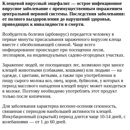
Клещевой вирусный энцефалит — острое инфекционное
вирусное заболевание с преимущественным поражением
центральной нервной системы. Последствия заболевания:
от полного выздоровления до нарушений здоровья,
приводящих к инвалидности и смерти.
Возбудитель болезни (арбовирус) передается человеку в
первые минуты присасывания зараженного вирусом клеща
вместе с обезболивающей слюной. Чаще всего
инфицирование происходит при посещении лесов,
лесопарков, на индивидуальных садово-огородных участках.
Заражение людей, не посещающих лес, возможно при заносе
клещей животными (собаками, кошками) или людьми — на
одежде, с цветами, ветками, а также при употреблении в
пищу сырого молока коз, овец, коров, буйволов, у которых в
период массового нападения клещей вирус может находиться
в молоке. Поэтому необходимо употреблять этот продукт
только после кипячения.
Для заболевания характерна весенне-осенняя сезонность,
связанная с периодом наибольшей активности клещей.
Инкубационный (скрытый) период длится чаще 10-14 дней, с
колебаниями — от 1 до 60 дней.