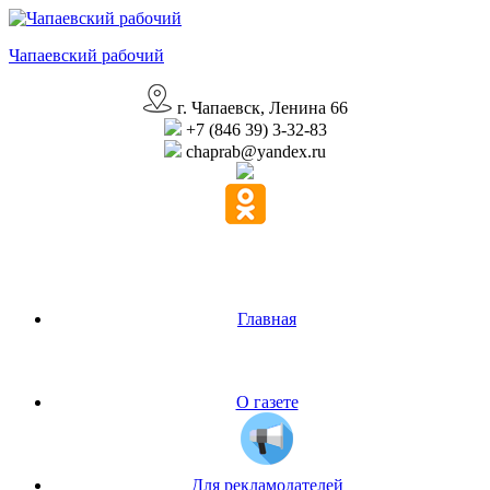
Перейти
к
Чапаевский рабочий
содержимому
г. Чапаевск, Ленина 66
+7 (846 39) 3-32-83
chaprab@yandex.ru
Главная
О газете
Для рекламодателей