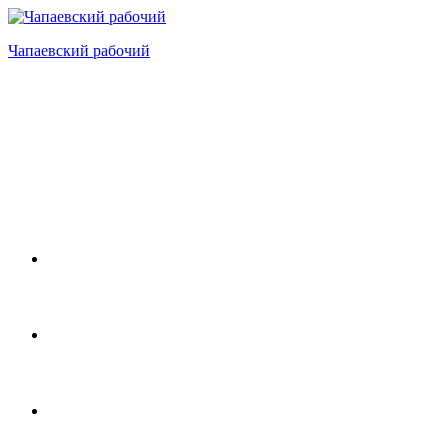
Перейти
к
Чапаевский рабочий
содержимому