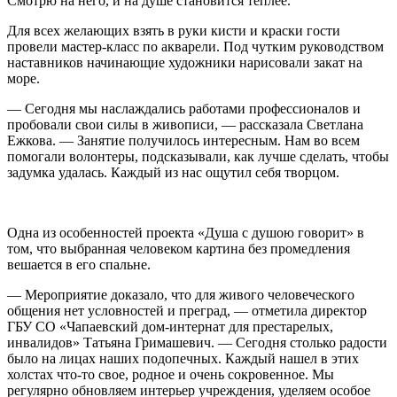
Смотрю на него, и на душе становится теплее.
Для всех желающих взять в руки кисти и краски гости
провели мастер-класс по акварели. Под чутким руководством
наставников начинающие художники нарисовали закат на
море.
— Сегодня мы наслаждались работами профессионалов и
пробовали свои силы в живописи, — рассказала Светлана
Ежкова. — Занятие получилось интересным. Нам во всем
помогали волонтеры, подсказывали, как лучше сделать, чтобы
задумка удалась. Каждый из нас ощутил себя творцом.
Одна из особенностей проекта «Душа с душою говорит» в
том, что выбранная человеком картина без промедления
вешается в его спальне.
— Мероприятие доказало, что для живого человеческого
общения нет условностей и преград, — отметила директор
ГБУ СО «Чапаевский дом-интернат для престарелых,
инвалидов» Татьяна Гримашевич. — Сегодня столько радости
было на лицах наших подопечных. Каждый нашел в этих
холстах что-то свое, родное и очень сокровенное. Мы
регулярно обновляем интерьер учреждения, уделяем особое